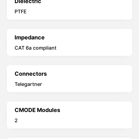
Conductors
ArNi® OFE
Dielectric
PTFE
Impedance
CAT 6a compliant
Connectors
Telegartner