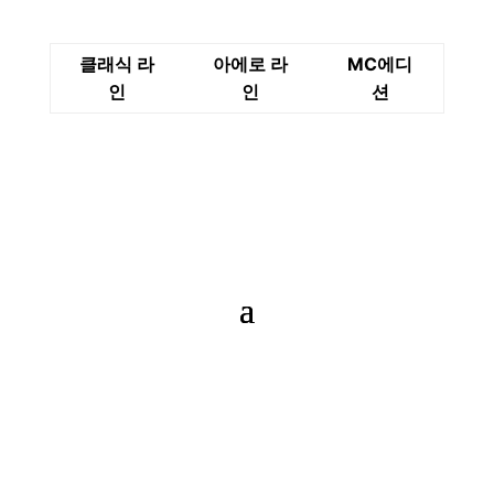
클래식 라
아에로 라
MC에디
인
인
션